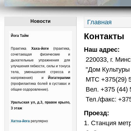
Главная
Новости
Контакты
Йога Тайм
Наш адрес:
Практика
Хаха-йоги
(практика,
сочетающая физические и
220033, г. Минс
дыхательные упражнения для
улучшения гибкости, силы и тонуса
"Дом Культуры 
тела, уменьшения стресса и
МТС +375(29) 
напряжения) и
Йогатерапии
(профилактика болей в суставах и
Вел. +375 (44)
общее оздоровление).
Тел./факс: +37
Уральская ул, д.3, правое крыло,
3 этаж
Проезд:
Хатха-йога
регулярно
1. Станция мет