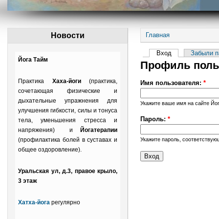
Новости
Главная
Вход
Забыли п
Йога Тайм
Профиль поль
Практика
Хаха-йоги
(практика,
Имя пользователя:
*
сочетающая физические и
дыхательные упражнения для
Укажите ваше имя на сайте Йог
улучшения гибкости, силы и тонуса
Пароль:
*
тела, уменьшения стресса и
напряжения) и
Йогатерапии
(профилактика болей в суставах и
Укажите пароль, соответствую
общее оздоровление).
Уральская ул, д.3, правое крыло,
3 этаж
Хатха-йога
регулярно